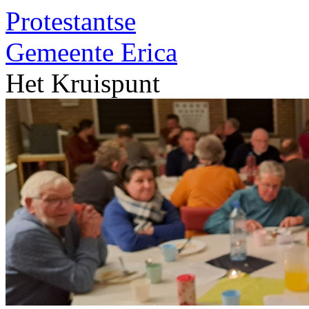
Protestantse
Gemeente
Erica
Het Kruispunt