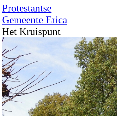
Protestantse
Gemeente
Erica
Het Kruispunt